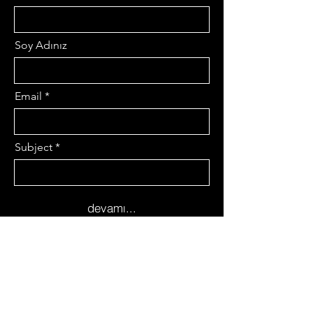
Soy Adınız
Email
Subject
devamı...
Mesajınız