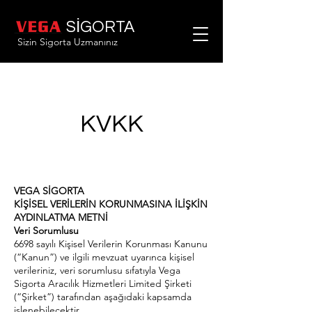
SİGORTA
Sizin Sigorta Uzmanınız
KVKK
VEGA SİGORTA
KİŞİSEL VERİLERİN KORUNMASINA İLİŞKİN
AYDINLATMA METNİ
Veri Sorumlusu
6698 sayılı Kişisel Verilerin Korunması Kanunu
(“Kanun”) ve ilgili mevzuat uyarınca kişisel
verileriniz, veri sorumlusu sıfatıyla Vega
Sigorta Aracılık Hizmetleri Limited Şirketi
(“Şirket”) tarafından aşağıdaki kapsamda
işlenebilecektir.