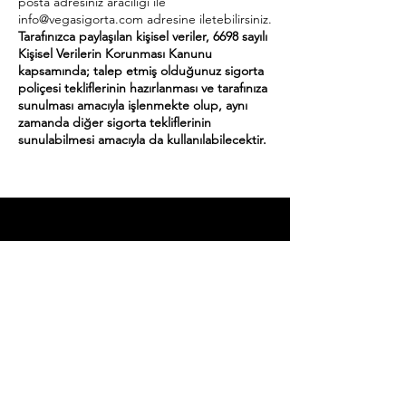
posta adresiniz aracılığı ile
info@vegasigorta.com
adresine iletebilirsiniz.
Tarafınızca paylaşılan kişisel veriler, 6698 sayılı
Kişisel Verilerin Korunması Kanunu
kapsamında; talep etmiş olduğunuz sigorta
poliçesi tekliflerinin hazırlanması ve tarafınıza
sunulması amacıyla işlenmekte olup, aynı
zamanda diğer sigorta tekliflerinin
sunulabilmesi amacıyla da kullanılabilecektir.
Vega
Sigorta
Sizin Sigorta Uzmanınız
Başarıya
Katılın!