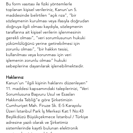
Bu form vasıtası ile fiziki yöntemlerle
toplanan kişisel verileriniz, Kanun’un 5.
maddesinde belirtilen “açık rıza”, “bir
sözleşmenin kurulması veya ifasıyla doğrudan
doğruya ilgili olması kaydıyla, sözleşmenin
taraflarına ait kişisel verilerin işlenmesinin
gerekli olması”, “veri sorumlusunun hukuki
yükümlülüğünü yerine getirebilmesi için
zorunlu olması”, “bir hakkın tesisi,
kullanılması veya korunması için veri
işlemenin zorunlu olması” hukuki
sebeplerine dayanılarak işlenebilmektedir.
Haklarınız
Kanun’un “ilgili kişinin haklarını düzenleyen”
11. maddesi kapsamındaki taleplerinizi, “Veri
Sorumlusuna Başvuru Usul ve Esasları
Hakkında Tebliğ”e göre Şirketimizin
Cumhuriyet Mah. Firuze Sk. E-5 Karayolu
Üzeri İstanbul Park İş Merkezi Kat:1 No:43
Beylikdüzü Büyükçekmece İstanbul / Türkiye
adresine yazılı olarak ve Şirketimiz
sistemlerinde kayıtlı bulunan elektronik