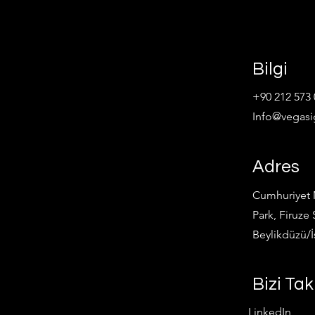
Bilgi
+90 212 573 
Info@vegasi
Adres
Cumhuriyet M
Park, Firuze 
Beylikdüzü/İ
Bizi Tak
LinkedIn