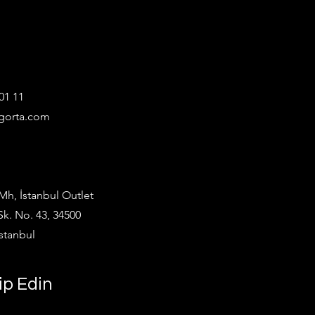
01 11
gorta.com
h, İstanbul Outlet
Sk. No. 43, 34500
stanbul
ip Edin