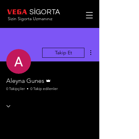
SİGORTA
Sizin Sigorta Uzmanınız
Diğer Eylemler
Takip Et
Admin
Aleyna Gunes
0 Takipçiler
0 Takip edilenler