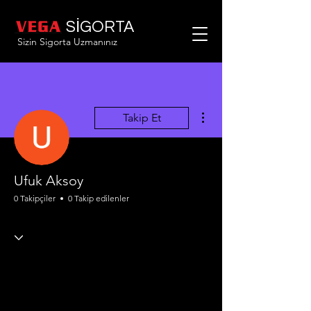
SİGORTA
Sizin Sigorta Uzmanınız
Diğer Eylemler
Takip Et
Ufuk Aksoy
0 Takipçiler
0 Takip edilenler