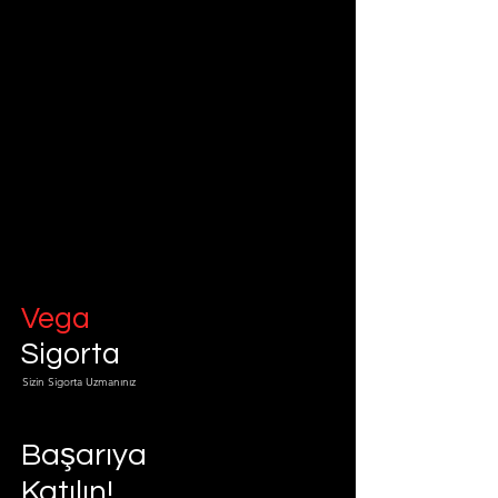
Vega
Sigorta
Sizin Sigorta Uzmanınız
Başarıya
Katılın!