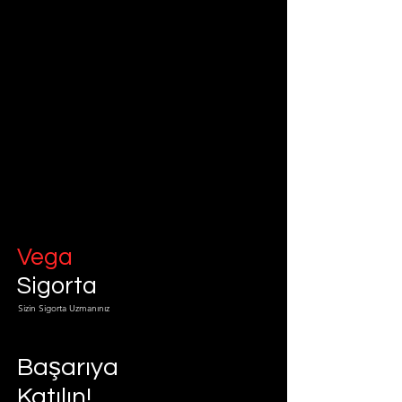
Vega
Sigorta
Sizin Sigorta Uzmanınız
Başarıya
Katılın!