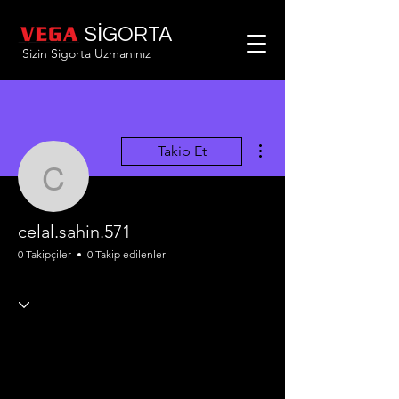
SİGORTA
Sizin Sigorta Uzmanınız
Diğer Eylemler
Takip Et
celal.sahin.571
celal.sahin.571
0 Takipçiler
0 Takip edilenler