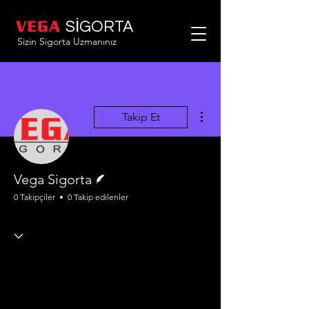
SİGORTA
Sizin Sigorta Uzmanınız
Diğer Eylemler
Takip Et
Yazar
Vega Sigorta
0 Takipçiler
0 Takip edilenler