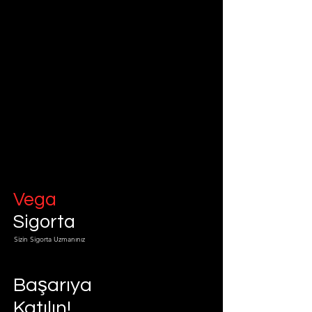
Vega
Sigorta
Sizin Sigorta Uzmanınız
Başarıya
Katılın!