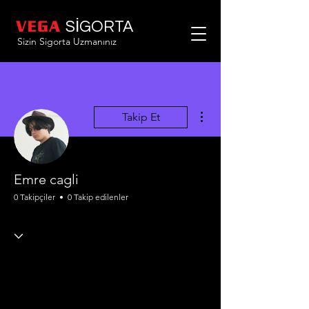
SİGORTA
Sizin Sigorta Uzmanınız
Diğer Eylemler
Takip Et
Emre cagli
0 Takipçiler
0 Takip edilenler