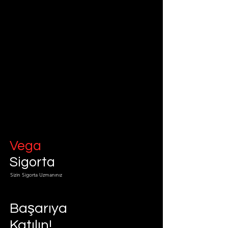
Vega
Sigorta
Sizin Sigorta Uzmanınız
Başarıya
Katılın!