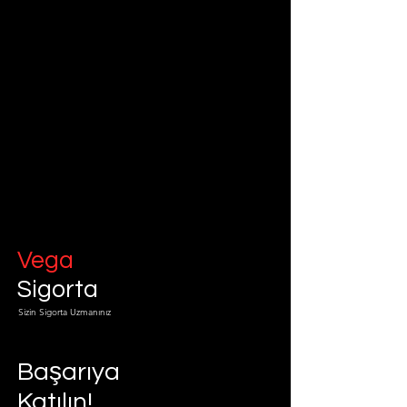
Vega
Sigorta
Sizin Sigorta Uzmanınız
Başarıya
Katılın!