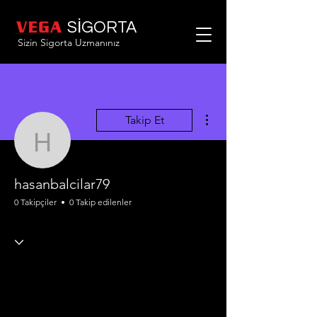
SİGORTA
Sizin Sigorta Uzmanınız
Diğer Eylemler
Takip Et
hasanbalcilar79
hasanbalcilar79
0 Takipçiler
0 Takip edilenler