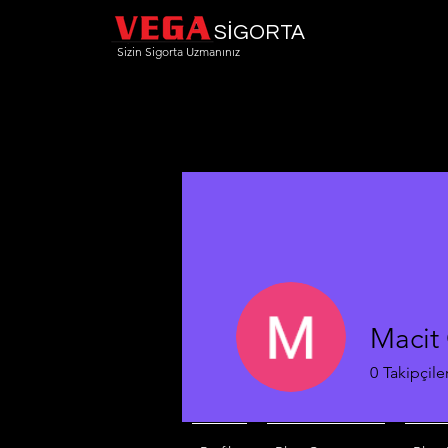
SİGORTA
Sizin Sigorta Uzmanınız
Macit
0
Takipçile