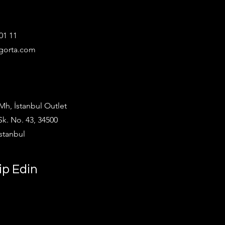
01 11
gorta.com
h, İstanbul Outlet
Sk. No. 43, 34500
stanbul
ip Edin