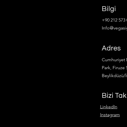
Bilgi
+90 212 573 
Info@vegasi
Adres
Cumhuriyet M
Park, Firuze 
Beylikdüzü/İ
Bizi Tak
LinkedIn
Instagram