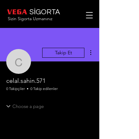
SİGORTA
Sizin Sigorta Uzmanınız
Diğer Eylemler
Takip Et
celal.sahin.571
celal.sahin.571
0 Takipçiler
0 Takip edilenler