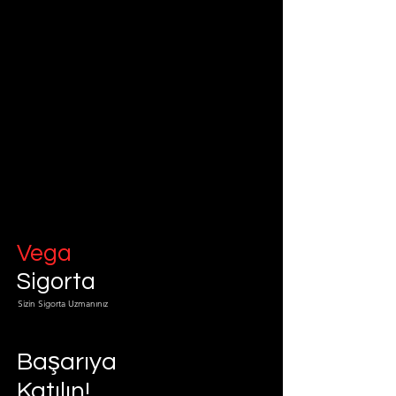
Vega
Sigorta
Sizin Sigorta Uzmanınız
Başarıya
Katılın!