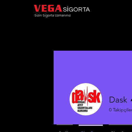
SİGORTA
Sizin Sigorta Uzmanınız
Dask
0
Takipçile